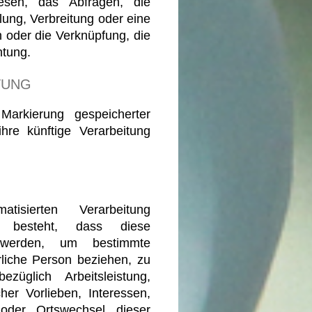
esen, das Abfragen, die
ung, Verbreitung oder eine
h oder die Verknüpfung, die
htung.
TUNG
Markierung gespeicherter
re künftige Verarbeitung
isierten Verarbeitung
n besteht, dass diese
 werden, um bestimmte
rliche Person beziehen, zu
üglich Arbeitsleistung,
cher Vorlieben, Interessen,
t oder Ortswechsel dieser